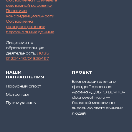
Согласие на получение
рекламной рассылки
Политика
конфиденциальности
Согласие на
распространение
персональных данных
Лицензия на
образовательную
деятельность:
Л035-
01224-40/01325467
НАШИ
ПРОЕКТ
НАПРАВЛЕНИЯ
Благотворительного
Парусный спорт
фонда Парсегова
Арсена «ДОБРО ВЕЧНО»
Мотоспорт
dobrovechno.ru
—
Путь мужчины
большой миссии по
внесению света в жизни
людей